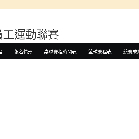
員工運動聯賽
程
報名情形
桌球賽程時間表
籃球賽程表
競賽成