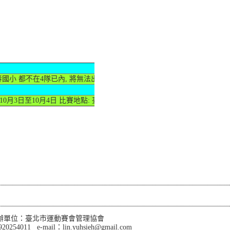
長春國小 都不在4隊已內, 將無法出賽
10月3日至10月4日 比賽地點: 臺北體育館
辦單位：臺北市運動賽會管理協會
 e-mail：lin.yuhsieh@gmail.com