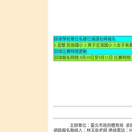
排球學校單位名額已滿請勿再報名
1.混雙:民族國小 2.男子志清國小 3.女子
羽球比賽時間更動
羽球報名時間:8月10日至9月11日 比賽時間:
主辦單位：臺北市政府體育局 承
網路報名聯絡人：林玉些老師 連絡電話：0920254011